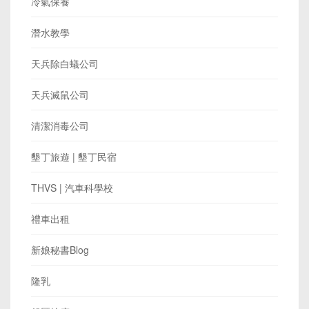
冷氣保養
潛水教學
天兵除白蟻公司
天兵滅鼠公司
清潔消毒公司
墾丁旅遊 | 墾丁民宿
THVS | 汽車科學校
禮車出租
新娘秘書Blog
隆乳