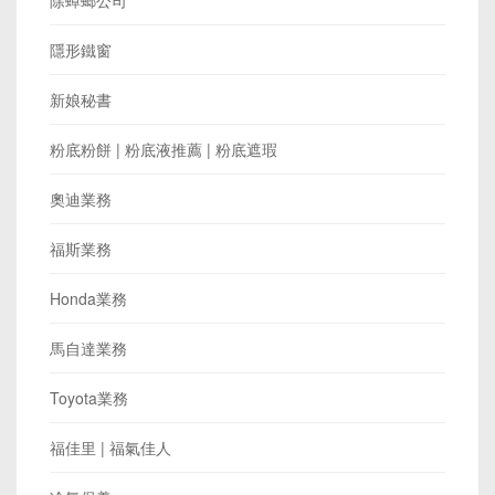
除蟑螂公司
隱形鐵窗
新娘秘書
粉底粉餅 | 粉底液推薦 | 粉底遮瑕
奧迪業務
福斯業務
Honda業務
馬自達業務
Toyota業務
福佳里 | 福氣佳人