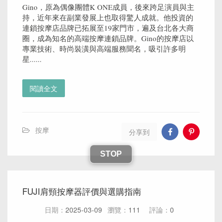
Gino，原為偶像團體K ONE成員，後來跨足演員與主
持，近年來在副業發展上也取得驚人成就。他投資的
連鎖按摩店品牌已拓展至19家門市，遍及台北各大商
圈，成為知名的高端按摩連鎖品牌。Gino的按摩店以
專業技術、時尚裝潢與高端服務聞名，吸引許多明
星......
閱讀全文
按摩
分享到
STOP
FUJI肩頸按摩器評價與選購指南
日期：
2025-03-09
瀏覽：
111
評論：
0