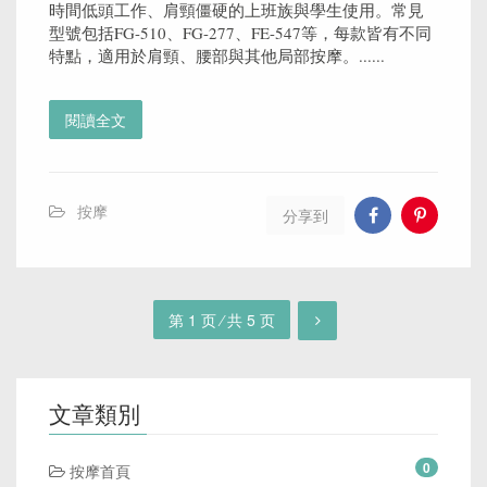
時間低頭工作、肩頸僵硬的上班族與學生使用。常見
型號包括FG-510、FG-277、FE-547等，每款皆有不同
特點，適用於肩頸、腰部與其他局部按摩。......
閱讀全文
按摩
分享到
第 1 页 ⁄ 共 5 页
文章類別
0
按摩首頁