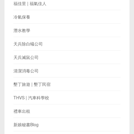
福佳里 | 福氣佳人
冷氣保養
潛水教學
天兵除白蟻公司
天兵滅鼠公司
清潔消毒公司
墾丁旅遊 | 墾丁民宿
THVS | 汽車科學校
禮車出租
新娘秘書Blog