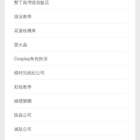
墾丁南灣渡假飯店
游泳教學
花蓮租機車
螢火蟲
Cosplay角色扮演
模特兒經紀公司
彩妝教學
婚禮樂團
除蟲公司
滅鼠公司