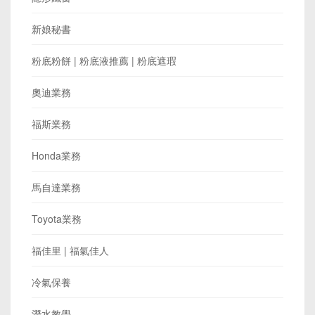
新娘秘書
粉底粉餅 | 粉底液推薦 | 粉底遮瑕
奧迪業務
福斯業務
Honda業務
馬自達業務
Toyota業務
福佳里 | 福氣佳人
冷氣保養
潛水教學