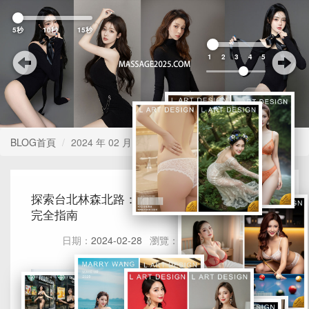
Previous
Nex
5秒
10秒
15秒
1
2
3
4
5
BLOG首頁
2024 年 02 月
探索台北林森北路：2024年最佳按摩舒壓會館
完全指南
日期：
2024-02-28
瀏覽：
199
評論：
0