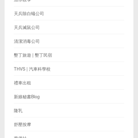
天兵除白蟻公司
天兵滅鼠公司
清潔消毒公司
墾丁旅遊 | 墾丁民宿
THVS | 汽車科學校
禮車出租
新娘秘書Blog
隆乳
舒壓按摩
葬儀社